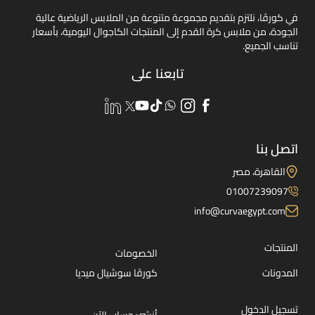
في كورڤا، نلتزم بتقديم مجموعة متنوعة من الملابس الرياضية عالية
الجودة، من ملابس كرة القدم إلى المنتجات الكاجوال اليومية، بأسعار
تناسب الجميع.
تابعنا على
اتصل بنا
القاهرة، مصر
01007239097
info@curvaegypt.com
المنتجات
الخصومات
المدونات
كورڤا سوشيال ميديا
تسجيل الدخول
أنشئ حساب الآن