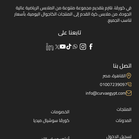
في كورڤا، نلتزم بتقديم مجموعة متنوعة من الملابس الرياضية عالية
الجودة، من ملابس كرة القدم إلى المنتجات الكاجوال اليومية، بأسعار
تناسب الجميع.
تابعنا على
اتصل بنا
القاهرة، مصر
01007239097
info@curvaegypt.com
المنتجات
الخصومات
المدونات
كورڤا سوشيال ميديا
تسجيل الدخول
أنشئ حساب الآن