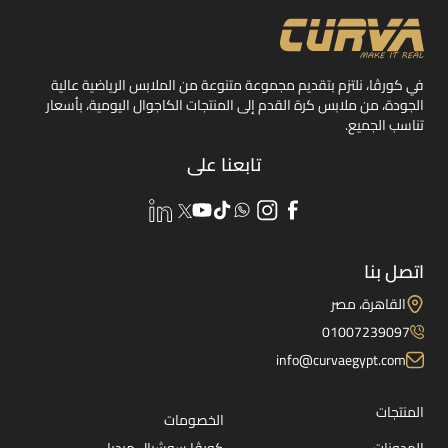
في كورڤا، نلتزم بتقديم مجموعة متنوعة من الملابس الرياضية عالية
الجودة، من ملابس كرة القدم إلى المنتجات الكاجوال اليومية، بأسعار
تناسب الجميع.
تابعنا على
اتصل بنا
القاهرة، مصر
01007239097
info@curvaegypt.com
المنتجات
الخصومات
المدونات
كورڤا سوشيال ميديا