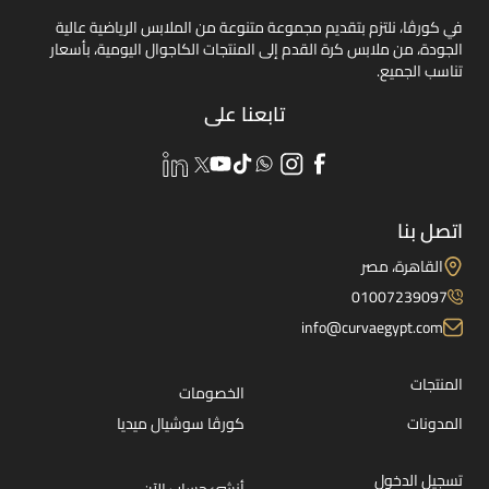
في كورڤا، نلتزم بتقديم مجموعة متنوعة من الملابس الرياضية عالية
الجودة، من ملابس كرة القدم إلى المنتجات الكاجوال اليومية، بأسعار
تناسب الجميع.
تابعنا على
اتصل بنا
القاهرة، مصر
01007239097
info@curvaegypt.com
المنتجات
الخصومات
المدونات
كورڤا سوشيال ميديا
تسجيل الدخول
أنشئ حساب الآن