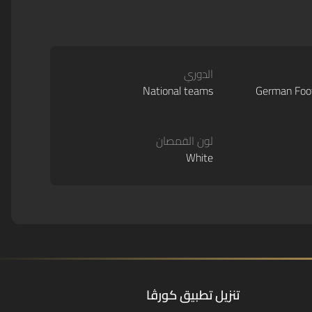
الدوري
National teams
German Foot
لون القمصان
White
تنزيل تطبيق كورڤا