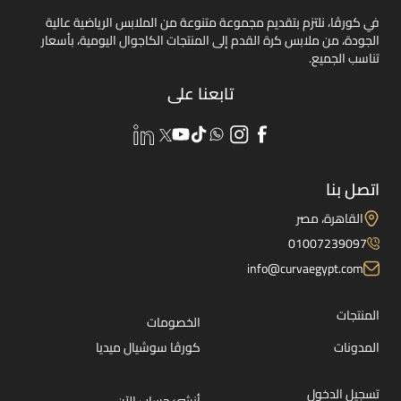
في كورڤا، نلتزم بتقديم مجموعة متنوعة من الملابس الرياضية عالية
الجودة، من ملابس كرة القدم إلى المنتجات الكاجوال اليومية، بأسعار
تناسب الجميع.
تابعنا على
اتصل بنا
القاهرة، مصر
01007239097
info@curvaegypt.com
المنتجات
الخصومات
المدونات
كورڤا سوشيال ميديا
تسجيل الدخول
أنشئ حساب الآن