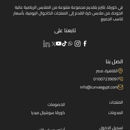
في كورڤا، نلتزم بتقديم مجموعة متنوعة من الملابس الرياضية عالية
الجودة، من ملابس كرة القدم إلى المنتجات الكاجوال اليومية، بأسعار
تناسب الجميع.
تابعنا على
اتصل بنا
القاهرة، مصر
01007239097
info@curvaegypt.com
المنتجات
الخصومات
المدونات
كورڤا سوشيال ميديا
تسجيل الدخول
أنشئ حساب الآن