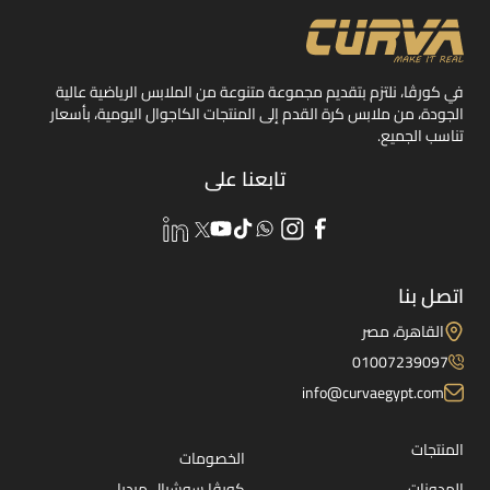
في كورڤا، نلتزم بتقديم مجموعة متنوعة من الملابس الرياضية عالية
الجودة، من ملابس كرة القدم إلى المنتجات الكاجوال اليومية، بأسعار
تناسب الجميع.
تابعنا على
اتصل بنا
القاهرة، مصر
01007239097
info@curvaegypt.com
المنتجات
الخصومات
المدونات
كورڤا سوشيال ميديا