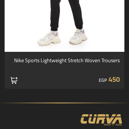
Nike Sports Lightweight Stretch Woven Trousers
450
EGP