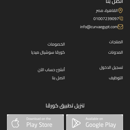
اتصل بنا
القاهرة، مصر
01007239097
info@curvaegypt.com
المنتجات
الخصومات
المدونات
كورڤا سوشيال ميديا
تسجيل الدخول
أنشئ حساب الآن
التوظيف
اتصل بنا
تنزيل تطبيق كورڤا