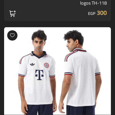
logos TH-118
300
EGP