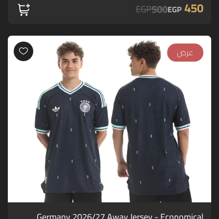
450
500
EGP
EGP
عرض
Germany 2026/27 Away Jersey - Economical