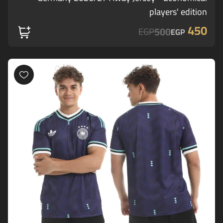
players' edition
450
500
EGP
EGP