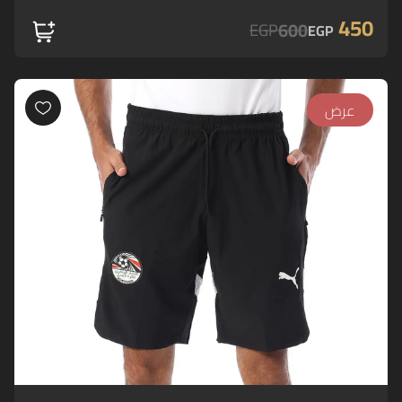
450
600
EGP
EGP
عرض