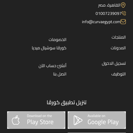
القاهرة، مصر
01007239097
info@curvaegypt.com
المنتجات
الخصومات
المدونات
كورڤا سوشيال ميديا
تسجيل الدخول
أنشئ حساب الآن
التوظيف
اتصل بنا
تنزيل تطبيق كورڤا