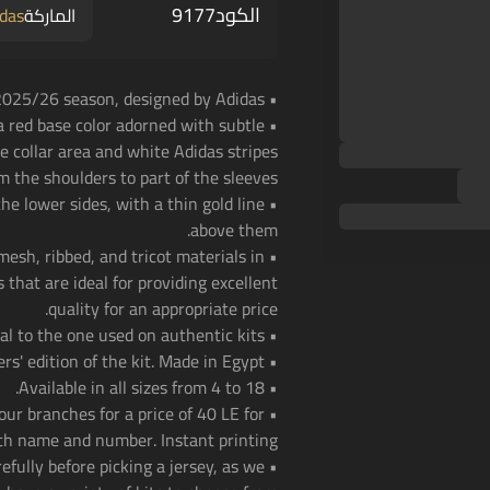
الكود
9177
الماركة
das
• Al Ahly kids home kit for the 2025/26 season, designed by Adidas.
g a red base color adorned with subtle
te collar area and white Adidas stripes
 the shoulders to part of the sleeves.
the lower sides, with a thin gold line
above them.
 mesh, ribbed, and tricot materials in
 that are ideal for providing excellent
quality for an appropriate price.
• The club's crest also features a 3D effect, identical to the one used on authentic kits.
• Economic players' edition of the kit. Made in Egypt.
• Available in all sizes from 4 to 18.
 our branches for a price of 40 LE for
th name and number. Instant printing!
efully before picking a jersey, as we