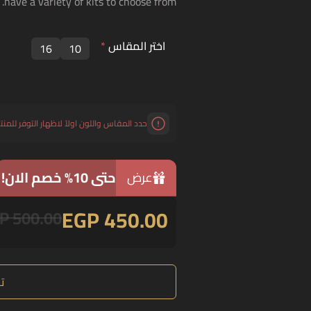
have a variety of kits to choose from.
اختر المقاس
*
16
10
حدد المقاس واللون اولاً لاظهار التوفر للمنت
حتى 10% خصم الان!
عرض
EGP 450.00
P 500.00
ت