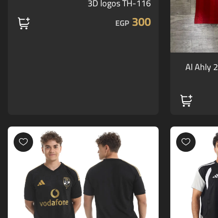
3D logos TH-116
300
EGP
Al Ahly