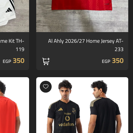
ome Kit TH-
Al Ahly 2026/27 Home Jersey AT-
119
233
350
350
EGP
EGP