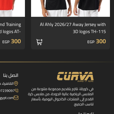
nd Training
Al Ahly 2026/27 Away Jersey with
d logos AT-
3D logos TH-115
213
300
300
EGP
EGP
اتصل بنا
القاهرة، 
في كورڤا، نلتزم بتقديم مجموعة متنوعة من
07239097
الملابس الرياضية عالية الجودة، من ملابس كرة
gypt.com
القدم إلى المنتجات الكاجوال اليومية، بأسعار
تناسب الجميع.