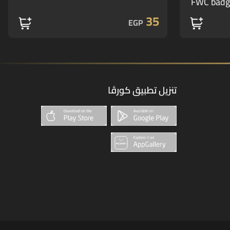
FWC badg
35
EGP
تنزيل تطبيق كورڤا