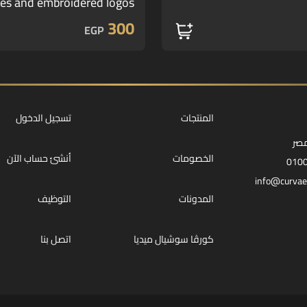
es and embroidered logos
AT-193
300
EGP
المنتجات
تسجيل الدخول
مصر
الخصومات
أنشئ حساب الآن
010
info@curvae
المدونات
التوظيف
كورڤا سوشيال ميديا
اتصل بنا