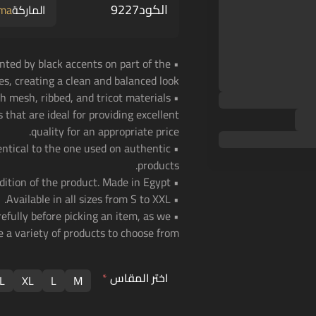
الكود
9227
الماركة
ma
nted by black accents on part of the
es, creating a clean and balanced look.
th mesh, ribbed, and tricot materials
 that are ideal for providing excellent
quality for an appropriate price.
dentical to the one used on authentic
products.
• Economic players' edition of the product. Made in Egypt.
• Available in all sizes from S to XXL.
refully before picking an item, as we
 a variety of products to choose from.
اختر المقاس
*
L
XL
L
M