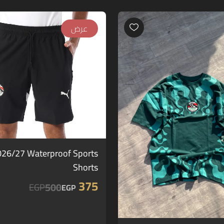
عرض
026/27 Waterproof Sports
Shorts
375
500
EGP
EGP