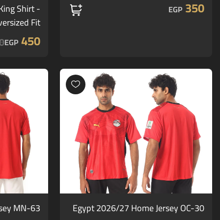
350
ing Shirt -
EGP
ersized Fit
450
0
EGP
rsey MN-63
Egypt 2026/27 Home Jersey OC-30