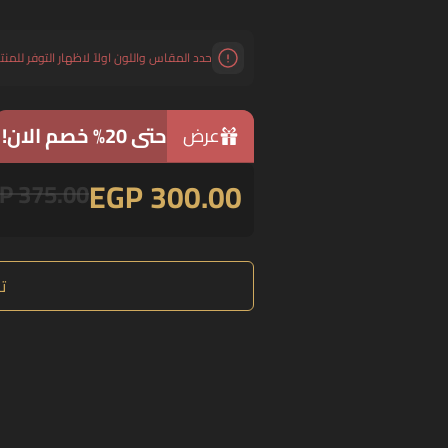
حدد المقاس واللون اولاً لاظهار التوفر للمنت
حتى 20% خصم الان!
عرض
EGP 300.00
P 375.00
ت