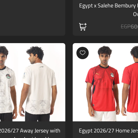
Egypt x Salehe Bembury K
Ov
60
EGP
2026/27 Away Jersey with
Egypt 2026/27 Home Je