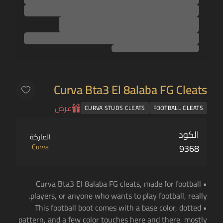
Curva Bta3 El 8alaba FG Cleats
عرض
CURVA STUDS CLEATS
FOOTBALL CLEATS
الكود
الماركة
Curva
9368
• Curva Bta3 El 8alaba FG cleats, made for football
players, or anyone who wants to play football, really.
• This football boot comes with a base color, dotted
pattern, and a few color touches here and there, mostly