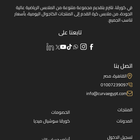
في كورڤا، نلتزم بتقديم مجموعة متنوعة من الملابس الرياضية عالية
الجودة، من ملابس كرة القدم إلى المنتجات الكاجوال اليومية، بأسعار
تناسب الجميع.
تابعنا على
اتصل بنا
القاهرة، مصر
01007239097
info@curvaegypt.com
المنتجات
الخصومات
المدونات
كورڤا سوشيال ميديا
تسجيل الدخول
أنشئ حساب الآن