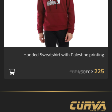
Hooded Sweatshirt with Palestine printing
225
450
EGP
EGP