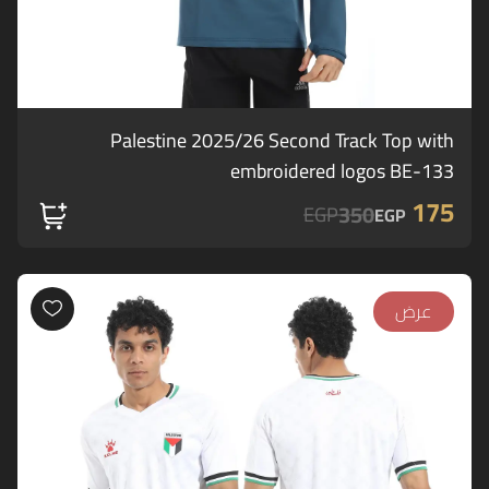
Palestine 2025/26 Second Track Top with
embroidered logos BE-133
175
350
EGP
EGP
عرض