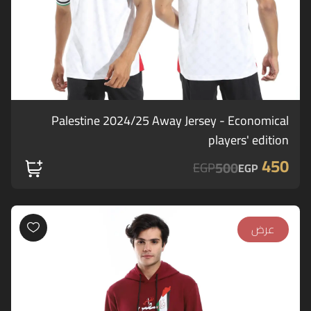
Palestine 2024/25 Away Jersey - Economical
players' edition
450
500
EGP
EGP
عرض