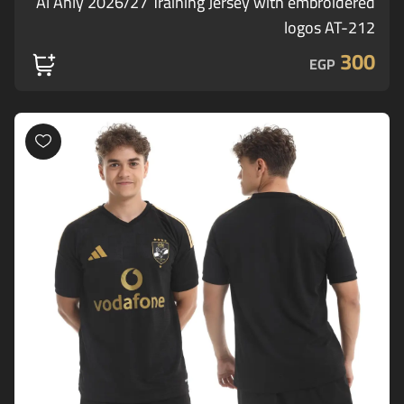
Al Ahly 2026/27 Training Jersey with embroidered
logos AT-212
300
EGP