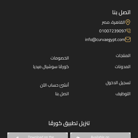
اتصل بنا
القاهرة، مصر
01007239097
info@curvaegypt.com
المنتجات
الخصومات
المدونات
كورڤا سوشيال ميديا
تسجيل الدخول
أنشئ حساب الآن
التوظيف
اتصل بنا
تنزيل تطبيق كورڤا