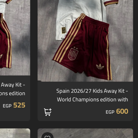
 Away Kit -
Spain 2026/27 Kids Away Kit -
ns edition
World Champions edition with
rs' edition)
525
EGP
Lamine Yamal 19 printing
600
EGP
(Economical players' edition)