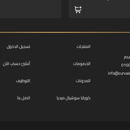
المنتجات
تسجيل الدخول
مصر
الخصومات
أنشئ حساب الآن
010
info@curvae
المدونات
التوظيف
كورڤا سوشيال ميديا
اتصل بنا