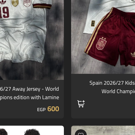
Spain 2026/27 Kids
6/27 Away Jersey - World
World Champio
ions edition with Lamine
(Economical playe
l 19 printing (Economical
600
EGP
players' edition)