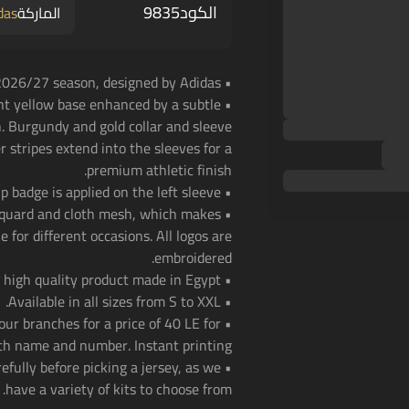
الكود
9835
الماركة
das
• Spain national team away jersey for the 2026/27 season, designed by Adidas.
ight yellow base enhanced by a subtle
. Burgundy and gold collar and sleeve
 stripes extend into the sleeves for a
premium athletic finish.
• The 2026 FIFA World Cup badge is applied on the left sleeve
jacquard and cloth mesh, which makes
 for different occasions. All logos are
embroidered.
• A high quality product made in Egypt.
• Available in all sizes from S to XXL.
 our branches for a price of 40 LE for
th name and number. Instant printing!
efully before picking a jersey, as we
have a variety of kits to choose from.