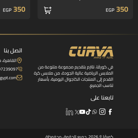
350
350
EGP
EGP
اتصل بنا
القاهرة، 
في كورڤا، نلتزم بتقديم مجموعة متنوعة من
07239097
الملابس الرياضية عالية الجودة، من ملابس كرة
gypt.com
القدم إلى المنتجات الكاجوال اليومية، بأسعار
تناسب الجميع.
تابعنا على
كورڤا © 2026. جميع الحقوق محفوظة.