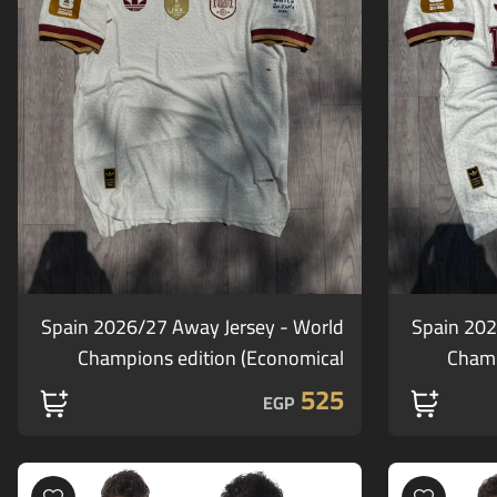
Spain 2026/27 Away Jersey - World
Spain 202
Champions edition (Economical
Champ
players' edition)
Yama
525
EGP