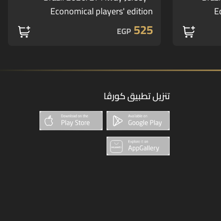
Economical players' edition
E
525
EGP
تنزيل تطبيق كورڤا