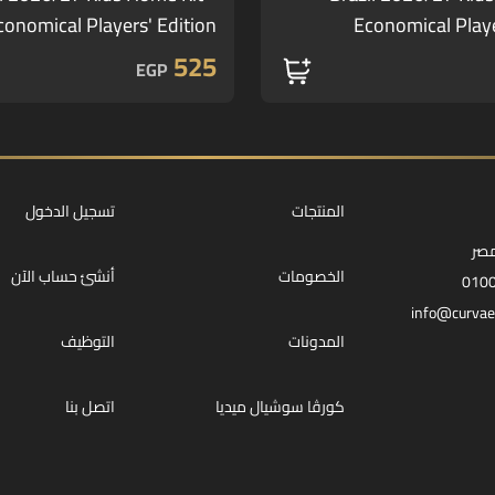
conomical Players' Edition
Economical Playe
525
EGP
المنتجات
تسجيل الدخول
مصر
الخصومات
أنشئ حساب الآن
010
info@curvae
المدونات
التوظيف
كورڤا سوشيال ميديا
اتصل بنا