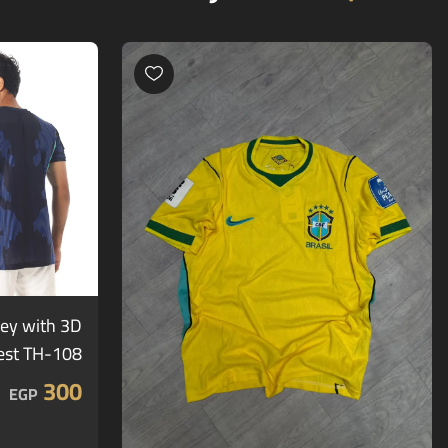
sey with 3D
rest TH-108
300
EGP