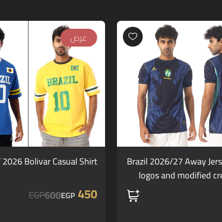
عرض
T 2026 Bolivar Casual Shirt
Brazil 2026/27 Away Jer
logos and modified c
450
600
EGP
EGP