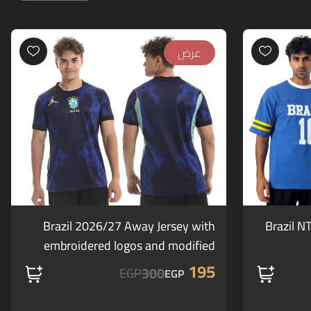
عرض
Brazil 2026/27 Away Jersey with
Brazil N
embroidered logos and modified
crest (offer)
195
300
EGP
EGP