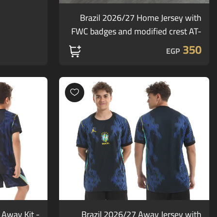
Brazil 2026/27 Home Jersey with
FWC badges and modified crest AT-
225
350
EGP
 Away Kit -
Brazil 2026/27 Away Jersey with