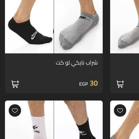
شراب نايكي لو كت
30
EGP