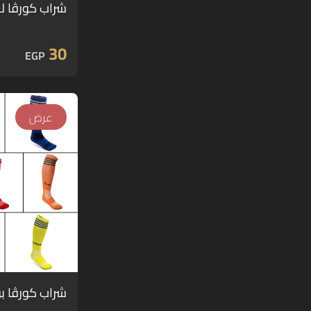
شراب كورڤا لكر
30
EGP
عرض
شراب كورڤا بو