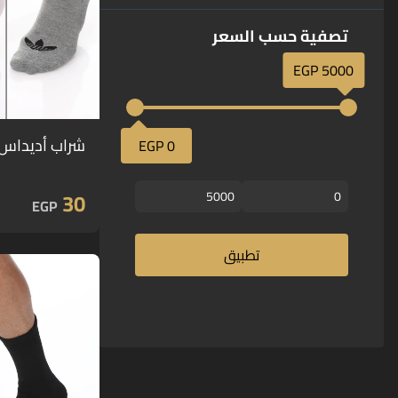
تصفية حسب السعر
5000 EGP
شراب أديداس 
0 EGP
30
EGP
تطبيق