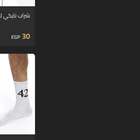
شراب نايكي ل
30
EGP