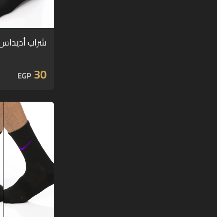
شراب أديداس 
30
EGP