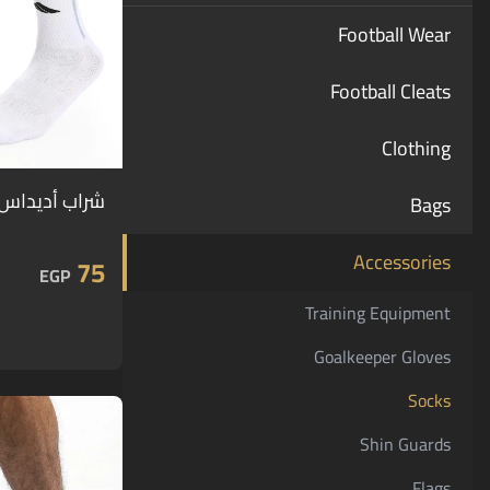
Football Wear
Football Cleats
Clothing
شراب أديداس لك
Bags
Accessories
75
EGP
Training Equipment
Goalkeeper Gloves
Socks
Shin Guards
Flags