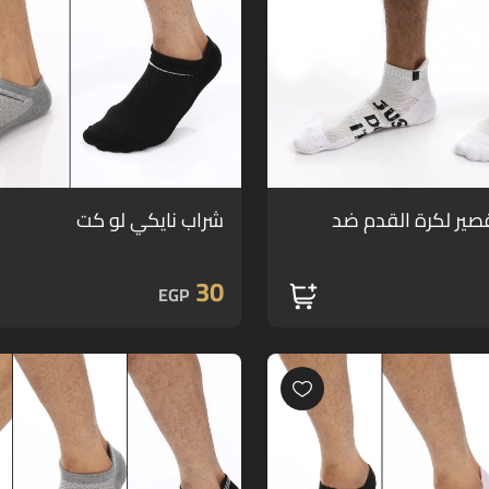
صير لكرة القدم ضد
شراب نايكي لو كت
30
EGP