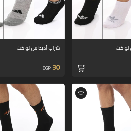
لو كت
شراب أديداس لو كت
30
EGP