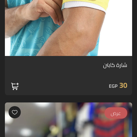
شارة كابتن
30
EGP
عرض