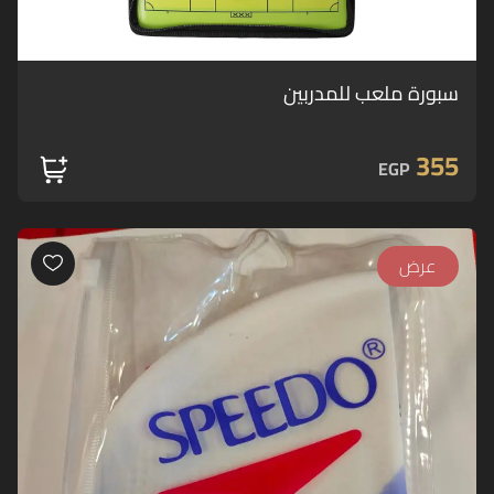
سبورة ملعب للمدربين
355
EGP
عرض