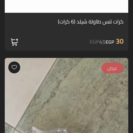
كرات تنس طاولة شيلد (6 كرات)
30
45
EGP
EGP
عرض