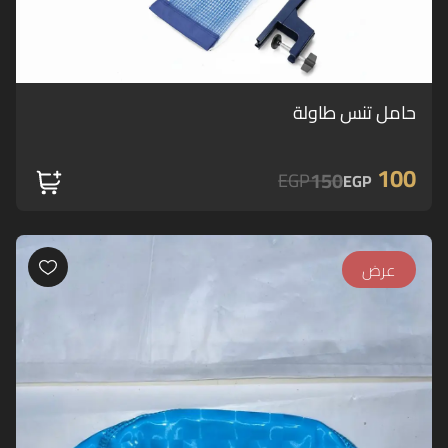
حامل تنس طاولة
100
150
EGP
EGP
عرض