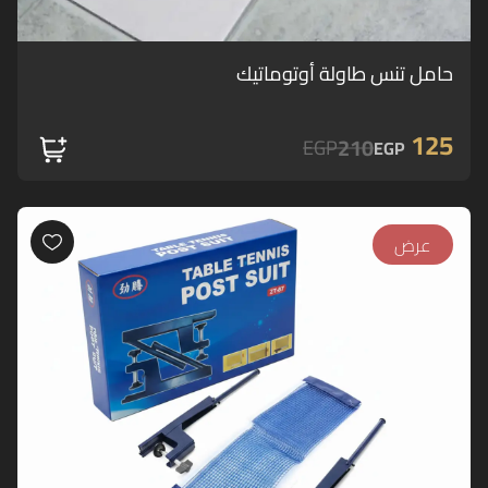
حامل تنس طاولة أوتوماتيك
125
210
EGP
EGP
عرض