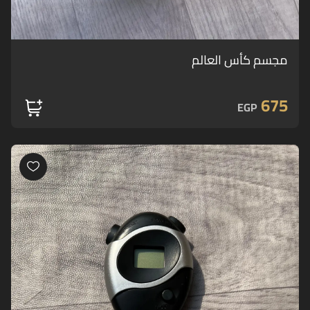
مجسم كأس العالم
675
EGP