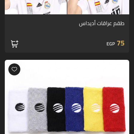
طقم عراقات أديداس
75
EGP