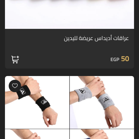
عراقات أديداس عريضة لليدين
50
EGP