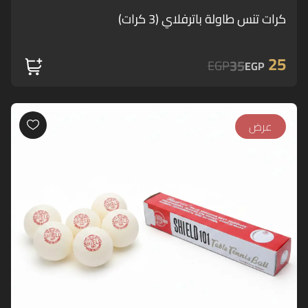
كرات تنس طاولة باترفلاي (3 كرات)
25
35
EGP
EGP
عرض