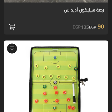
ركبة سيليكون أديداس
90
135
EGP
EGP