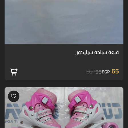
قبعة سباحة سيليكون
65
95
EGP
EGP