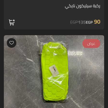
ركبة سيليكون نايكي
90
135
EGP
EGP
عرض