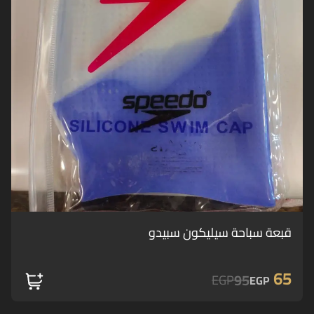
قبعة سباحة سيليكون سبيدو
65
95
EGP
EGP