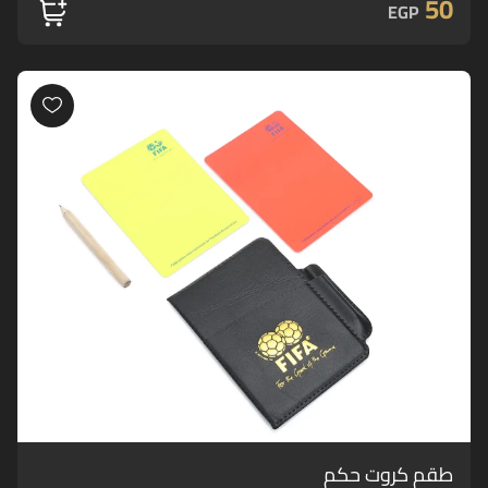
50
EGP
طقم كروت حكم