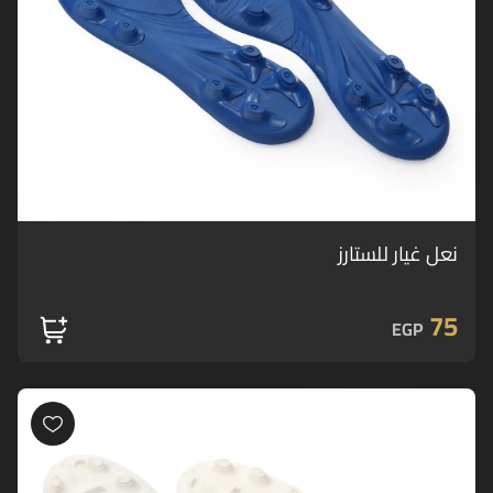
نعل غيار للستارز
75
EGP