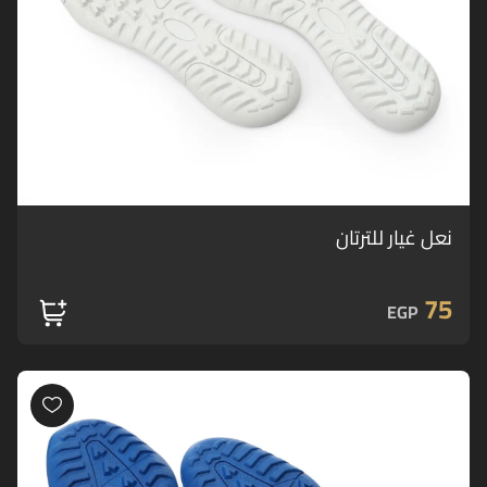
نعل غيار للترتان
75
EGP