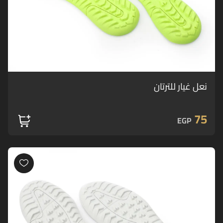
نعل غيار للترتان
75
EGP