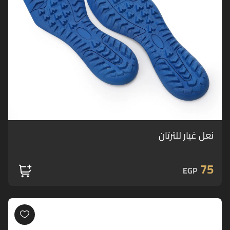
نعل غيار للترتان
75
EGP