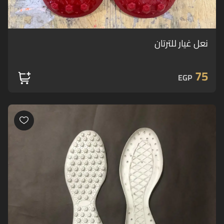
نعل غيار للترتان
75
EGP