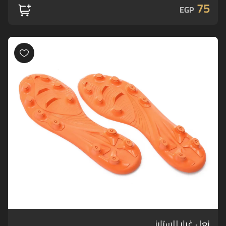
75
EGP
نعل غيار للستارز