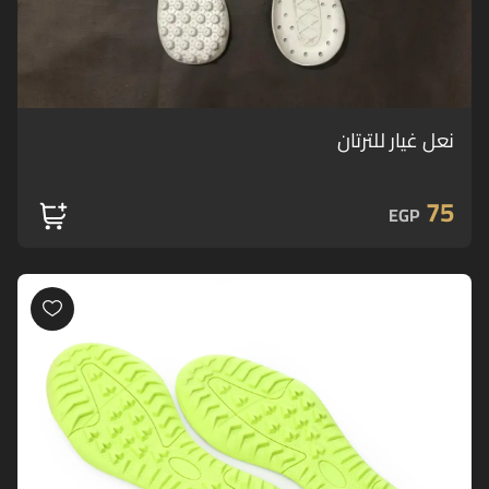
نعل غيار للترتان
75
EGP