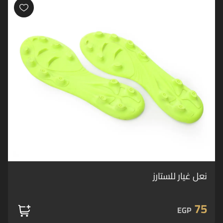
نعل غيار للستارز
75
EGP