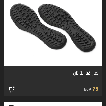
نعل غيار للترتان
75
EGP