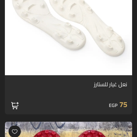
نعل غيار للستارز
75
EGP