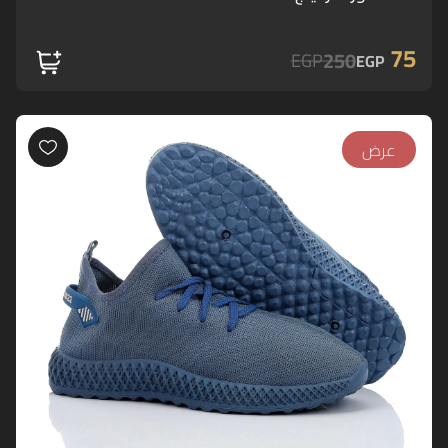
75
250
EGP
EGP
عرض