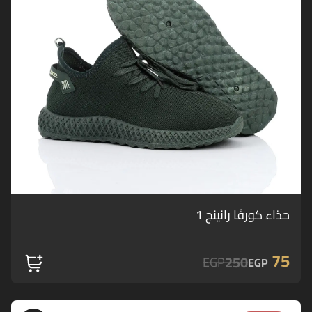
حذاء كورڤا رانينج 1
75
250
EGP
EGP