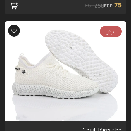
75
250
EGP
EGP
عرض
حذاء كورڤا رانينج 1