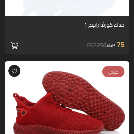
حذاء كورڤا رانينج 1
75
250
EGP
EGP
عرض