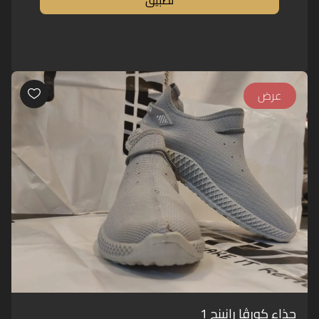
عرض
حذاء كورڤا رانينج 1