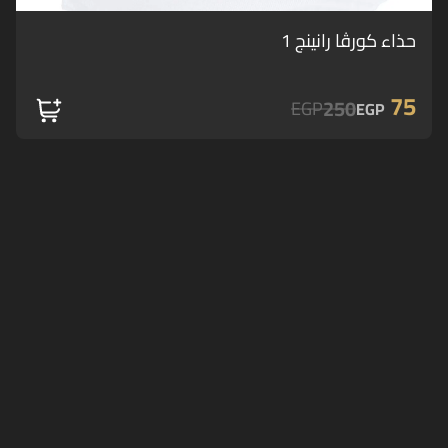
حذاء كورڤا رانينج 1
75
250
EGP
EGP