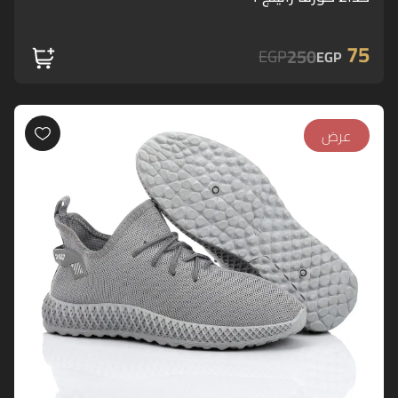
75
250
EGP
EGP
عرض