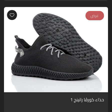
عرض
حذاء كورڤا رانينج 1