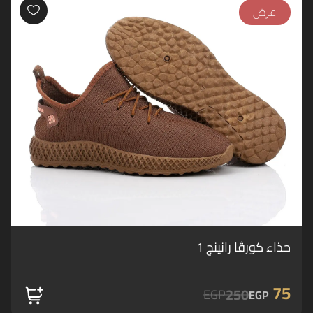
عرض
حذاء كورڤا رانينج 1
75
250
EGP
EGP