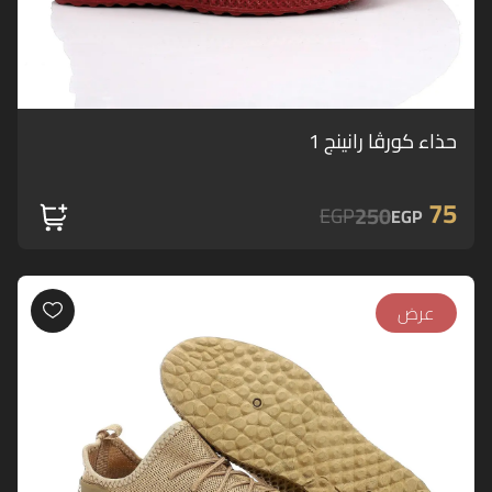
حذاء كورڤا رانينج 1
75
250
EGP
EGP
عرض