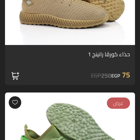
حذاء كورڤا رانينج 1
75
250
EGP
EGP
عرض