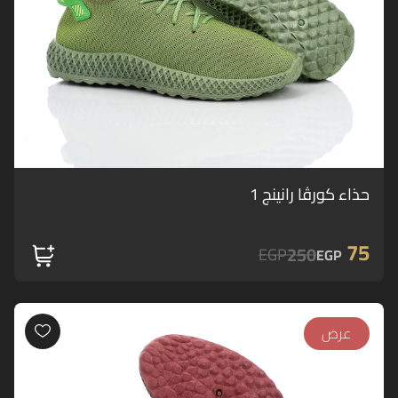
حذاء كورڤا رانينج 1
75
250
EGP
EGP
عرض