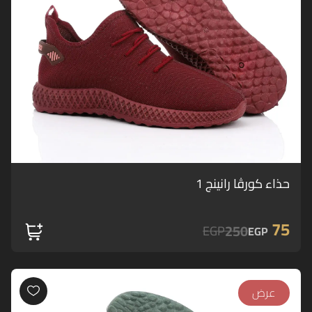
حذاء كورڤا رانينج 1
75
250
EGP
EGP
عرض