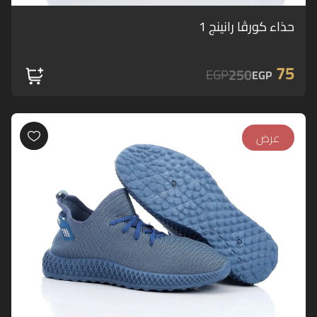
حذاء كورڤا رانينج 1
75
250
EGP
EGP
عرض