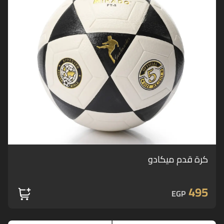
كرة قدم ميكادو
495
EGP