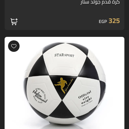
كرة قدم جولد ستار
325
EGP