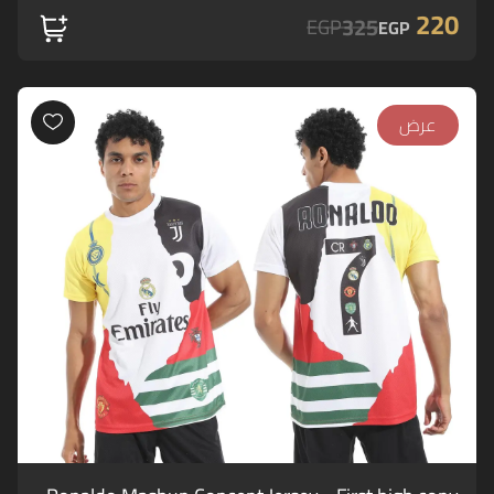
220
325
EGP
EGP
عرض