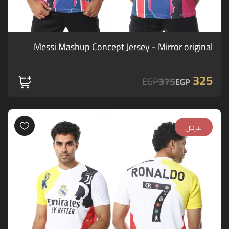
Messi Mashup Concept Jersey - Mirror original
325
375
EGP
EGP
عرض