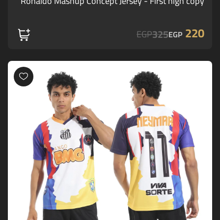
Ronaldo Mashup Concept Jersey - First high copy
220
325
EGP
EGP