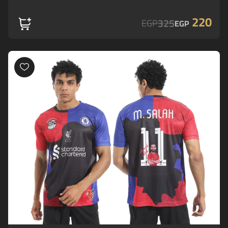
220
325
EGP
EGP