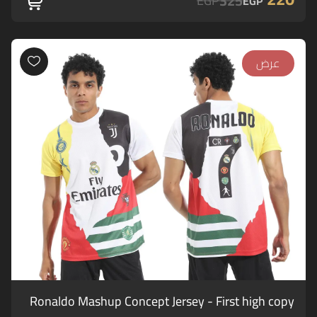
325
EGP
EGP
عرض
Ronaldo Mashup Concept Jersey - First high copy