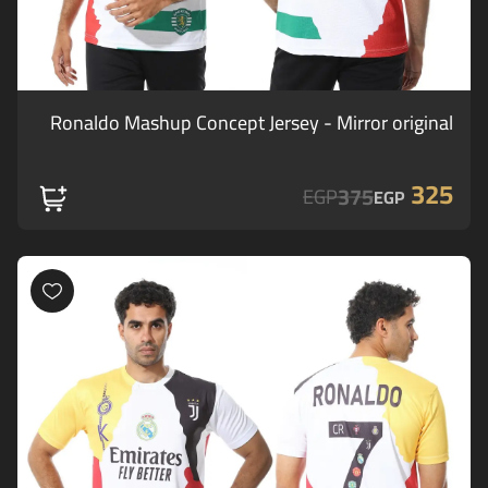
Ronaldo Mashup Concept Jersey - Mirror original
325
375
EGP
EGP