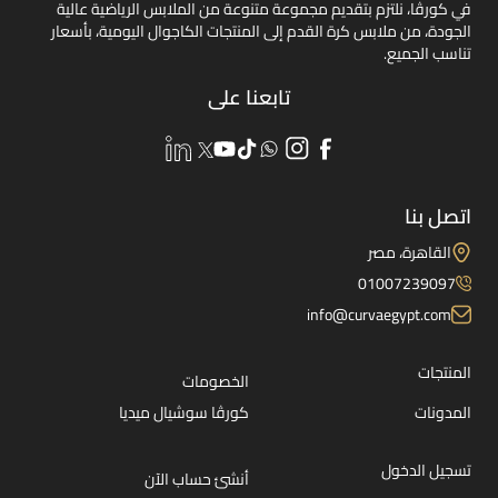
في كورڤا، نلتزم بتقديم مجموعة متنوعة من الملابس الرياضية عالية
الجودة، من ملابس كرة القدم إلى المنتجات الكاجوال اليومية، بأسعار
تناسب الجميع.
تابعنا على
اتصل بنا
القاهرة، مصر
01007239097
info@curvaegypt.com
المنتجات
الخصومات
المدونات
كورڤا سوشيال ميديا
تسجيل الدخول
أنشئ حساب الآن