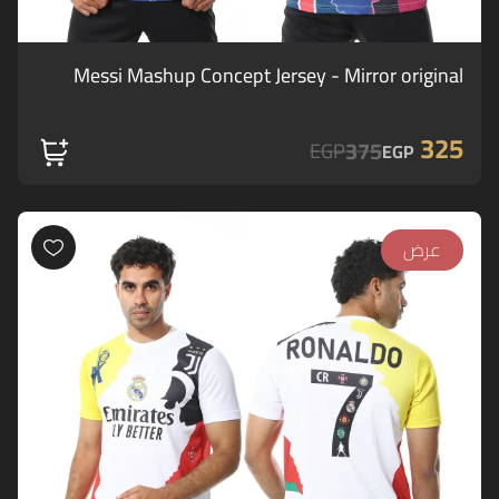
Messi Mashup Concept Jersey - Mirror original
325
375
EGP
EGP
عرض